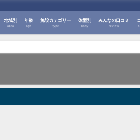
地域別
年齢
施設カテゴリー
体型別
みんなの口コミ
area
age
type
body
review
c