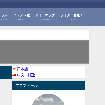
コラム
イケメン化
サイトマップ
ライター募集！！
olumn
ikepro
sitemap
recruit
日本語
中文 (中国)
プロフィール