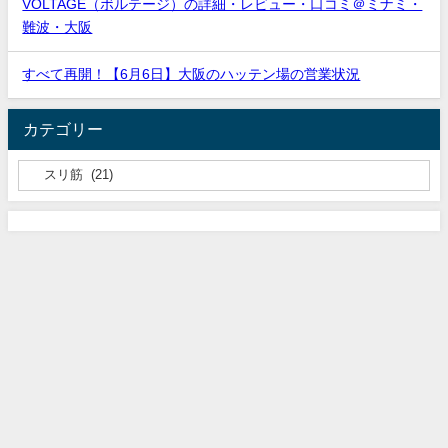
VOLTAGE（ボルテージ）の詳細・レビュー・口コミ＠ミナミ・
難波・大阪
すべて再開！【6月6日】大阪のハッテン場の営業状況
カテゴリー
20代
30代
40代
50代
60代以上
大阪
京都
兵庫
奈良
和歌山
滋賀
Privacy Policy
お問い合わせ
サイトマップ
ゲイによるゲイのためのハッテン場ガイド大阪 All Rights Reserved.