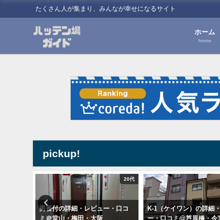
たくさん人が集まり、みんなが幸せになるサイト
ホーム
home
pickup!
20代
20代
）の詳細・
男番付の詳細・レビュー・口コ
K-1（ケイワン）の詳細
崎町・梅
ミ＠堂山・梅田・大阪
ー・口コミ@芦原橋・今