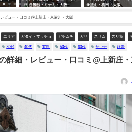
コミ@難波・ミナミ・大阪
＠堂山・梅田・大阪
2021年3月23日
2025年5月31日
・レビュー・口コミ@上新庄・東淀川・大阪
エリア
ガタイ・マッチョ
ガチムチ
ガリ
スリム
スリ筋
30代
40代
有料
50代
60代
サウナ
銭湯
の詳細・レビュー・口コミ@上新庄・