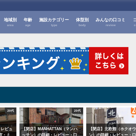
地域別
年齢
施設カテゴリー
体型別
みんなの口コミ
area
age
type
body
review
c
20代
20代
・レビュ
【閉店】MANHATTAN（マンハ
【閉店】北欧館（ホクオ
宮・ミ
ッテン）の詳細・レビュー・口
ン）の詳細・レビュー・