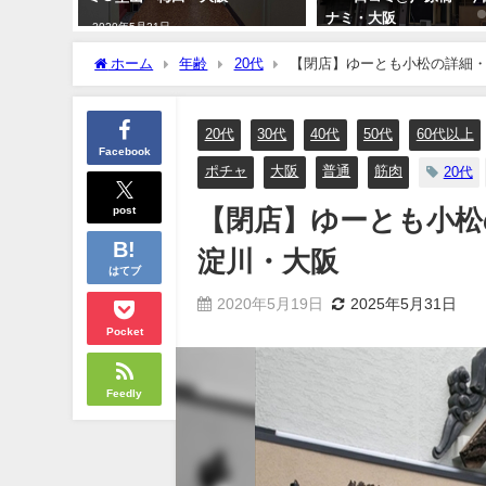
ナミ・大阪
2020年5月21日
2020年5月21日
ホーム
年齢
20代
【閉店】ゆーとも小松の詳細
20代
30代
40代
50代
60代以上
Facebook
ポチャ
大阪
普通
筋肉
20代
post
【閉店】ゆーとも小松
淀川・大阪
はてブ
2020年5月19日
2025年5月31日
Pocket
Feedly