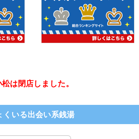
小松は閉店しました。
ょくいる出会い系銭湯