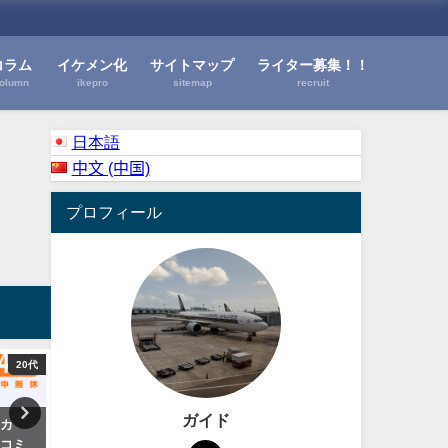
コラム
イケメン化
サイトマップ
ライター募集！！
olumn
ikepro
sitemap
recruit
日本語
中文 (中国)
プロフィール
20代
20代
ガイド
ウカ
ビデオの鉄人の詳細・レビュ
ライター募集！！
口コミ
ー・口コミ＠京橋・大阪