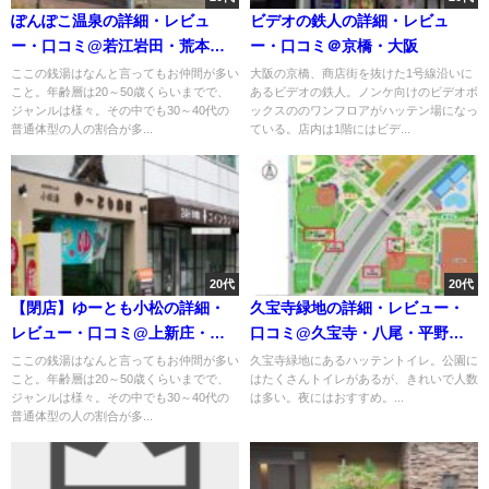
ぽんぽこ温泉の詳細・レビュ
ビデオの鉄人の詳細・レビュ
ー・口コミ@若江岩田・荒本・
ー・口コミ＠京橋・大阪
東大阪・大阪
ここの銭湯はなんと言ってもお仲間が多い
大阪の京橋、商店街を抜けた1号線沿いに
こと。年齢層は20～50歳くらいまでで、
あるビデオの鉄人。ノンケ向けのビデオボ
ジャンルは様々。その中でも30～40代の
ックスののワンフロアがハッテン場になっ
普通体型の人の割合が多...
ている。店内は1階にはビデ...
20代
20代
【閉店】ゆーとも小松の詳細・
久宝寺緑地の詳細・レビュー・
レビュー・口コミ@上新庄・東
口コミ@久宝寺・八尾・平野・
淀川・大阪
大阪
ここの銭湯はなんと言ってもお仲間が多い
久宝寺緑地にあるハッテントイレ。公園に
こと。年齢層は20～50歳くらいまでで、
はたくさんトイレがあるが、きれいで人数
ジャンルは様々。その中でも30～40代の
は多い。夜にはおすすめ。...
普通体型の人の割合が多...