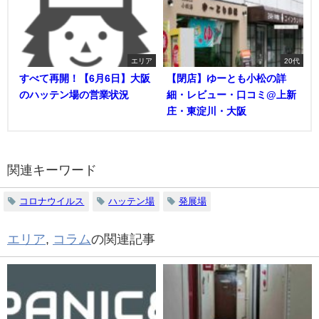
エリア
20代
すべて再開！【6月6日】大阪
【閉店】ゆーとも小松の詳
のハッテン場の営業状況
細・レビュー・口コミ@上新
庄・東淀川・大阪
関連キーワード
コロナウイルス
ハッテン場
発展場
エリア
,
コラム
の関連記事