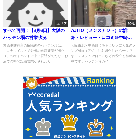
エリア
20代
すべて再開！【6月6日】大阪の
AJITO（メンズアジト）の詳
ハッテン場の営業状況
細・レビュー・口コミ＠中崎
町・梅田・大阪
緊急事態宣言の解除後のハッテン場は…
大阪市北区中崎町にある若い人に人気のメ
コロナウイルスで外出の自粛要請が出た
ンズAjito（アジト）を紹介したページで
り、各種イベントに中止要請がでたり、お
す。システムや口コミなどお役立ち情報満
店での時間短縮営業がされたり...
載です。ハッテン場ガイ...