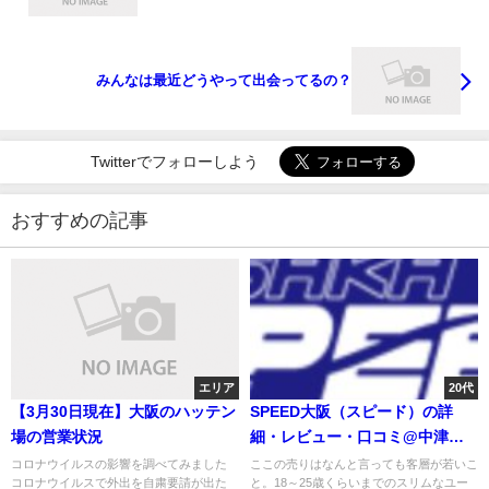
みんなは最近どうやって出会ってるの？
Twitterでフォローしよう
おすすめの記事
エリア
20代
【3月30日現在】大阪のハッテン
SPEED大阪（スピード）の詳
場の営業状況
細・レビュー・口コミ@中津・
梅田・大阪
コロナウイルスの影響を調べてみました
ここの売りはなんと言っても客層が若いこ
コロナウイルスで外出を自粛要請が出た
と。18～25歳くらいまでのスリムなユー