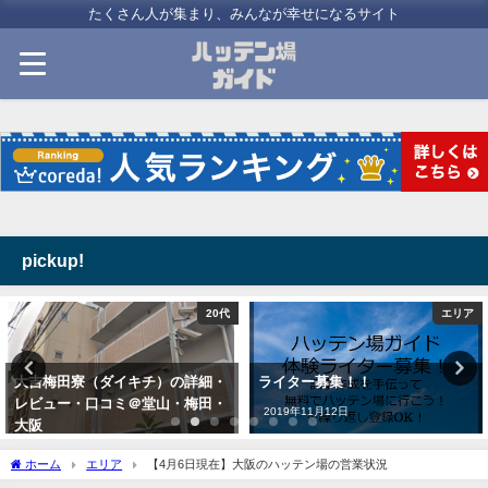
たくさん人が集まり、みんなが幸せになるサイト
pickup!
20代
エリア
大吉梅田寮（ダイキチ）の詳細・
ライター募集！！
レビュー・口コミ＠堂山・梅田・
2019年11月12日
大阪
2020年5月21日
ホーム
エリア
【4月6日現在】大阪のハッテン場の営業状況