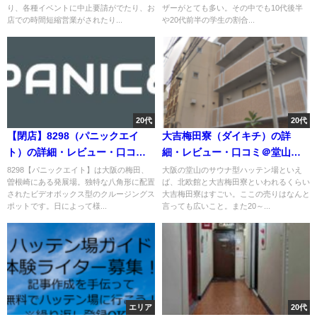
り、各種イベントに中止要請がでたり、お
ザーがとても多い。その中でも10代後半
店での時間短縮営業がされたり...
や20代前半の学生の割合...
20代
20代
【閉店】8298（パニックエイ
大吉梅田寮（ダイキチ）の詳
ト）の詳細・レビュー・口コミ
細・レビュー・口コミ＠堂山・
＠曽根崎・梅田・大阪
梅田・大阪
8298【パニックエイト】は大阪の梅田、
大阪の堂山のサウナ型ハッテン場といえ
曽根崎にある発展場。独特な八角形に配置
ば、北欧館と大吉梅田寮といわれるくらい
されたビデオボックス型のクルージングス
大吉梅田寮はすごい。ここの売りはなんと
ポットです。日によって様...
言っても広いこと。また20～...
エリア
20代