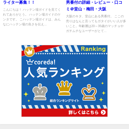
ライター募集！！
男番付の詳細・レビュー・口コ
ミ＠堂山・梅田・大阪
こんにちは！ ハッテン場ガイドを見てく
れてありがとう。 ハッテン場ガイドのケ
大阪のキタ、堂山にある男番付。 ここの
ンタです。 こハッテン場ガイドは、みん
売りはなんと言ってもガタイがいい人が多
なにハッテン場の良さを伝え...
いこと。年齢層は20～35歳のマッチョや
ガチムチなユーザーがとて...