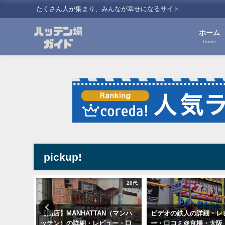
たくさん人が集まり、みんなが幸せになるサイト
ホーム
home
pickup!
20代
20代
細・レビュ
【閉店】MANHATTAN（マンハ
ビデオの鉄人の詳細・レ
今宮・ミ
ッテン）の詳細・レビュー・口
ー・口コミ＠京橋・大阪