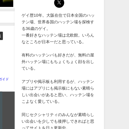
袋・東京
山・梅田・大阪
2021年1月19日
2020年5月21日
ゲイ歴10年。大阪在住で日本全国のハッ
テン場、世界各国のハッテン場を探検す
る36歳のゲイ。
一番好きなハッテン場は北欧館。いろん
肉
なところが日本一だと思っている。
有料のハッテンバも好きだが、無料の屋
ミ
外ハッテン場にもちょくちょく顔を出し
ている。
ガイド
アプリや掲示板も利用するが、ハッテン
場にはアプリにも掲示板にもない素晴ら
しい出会いがあると思い、ハッテン場を
こよなく愛している。
同じセクシャリティのみんなが素晴らし
い出会いを少しでも後押しできればと思
ってサイトを日々更新中。