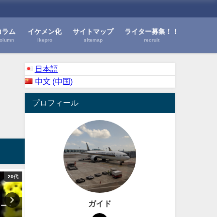
コラム
イケメン化
サイトマップ
ライター募集！！
olumn
ikepro
sitemap
recruit
日本語
中文 (中国)
プロフィール
20代
20代
ガイド
ュー・
池袋クラブハウス CLUB HOUSE
GEOFRONT（ジオフロン
の詳細・レビュー・口コミ＠池
詳細・レビュー・口コミ＠