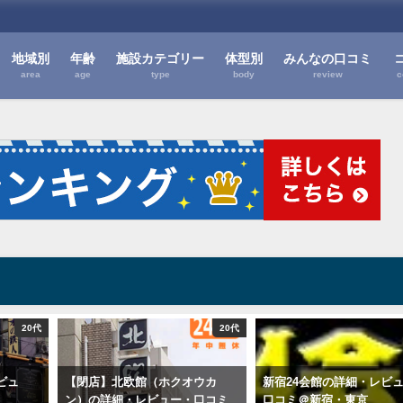
地域別
年齢
施設カテゴリー
体型別
みんなの口コミ
area
age
type
body
review
c
20代
20代
ビュ
【閉店】北欧館（ホクオウカ
新宿24会館の詳細・レビ
ン）の詳細・レビュー・口コミ
口コミ＠新宿・東京