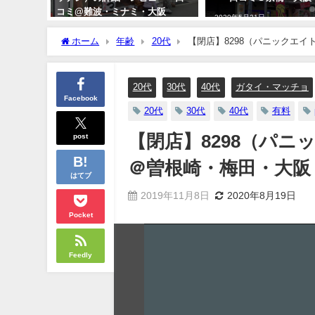
コミ@難波・ミナミ・大阪
2020年5月21日
2021年3月23日
ホーム
年齢
20代
【閉店】8298（パニックエ
20代
30代
40代
ガタイ・マッチョ
Facebook
20代
30代
40代
有料
post
【閉店】8298（パ
＠曽根崎・梅田・大阪
はてブ
2019年11月8日
2020年8月19日
Pocket
Feedly