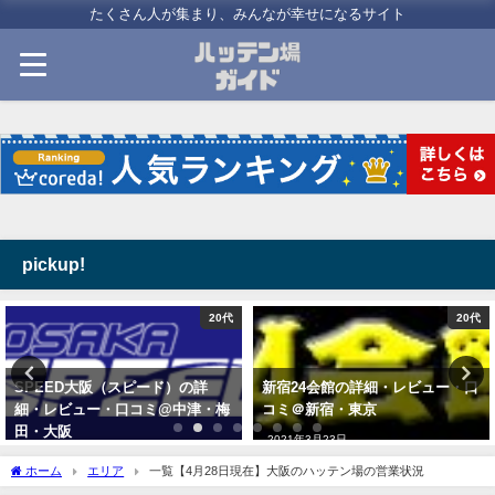
たくさん人が集まり、みんなが幸せになるサイト
pickup!
20代
20代
SPEED大阪（スピード）の詳
新宿24会館の詳細・レビュー・口
細・レビュー・口コミ@中津・梅
コミ＠新宿・東京
田・大阪
2021年3月23日
2020年5月21日
ホーム
エリア
一覧【4月28日現在】大阪のハッテン場の営業状況