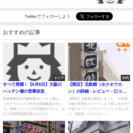
Twitterでフォローしよう
おすすめの記事
エリア
20代
すべて再開！【6月6日】大阪の
【閉店】北欧館（ホクオウカ
ハッテン場の営業状況
ン）の詳細・レビュー・口コミ
＠堂山・梅田・大阪
緊急事態宣言の解除後のハッテン場は…
【閉店】北欧館は閉店しました。 日本最
コロナウイルスで外出の自粛要請が出た
大級の若者からベテランまで楽しめるサウ
り、各種イベントに中止要請がでたり、お
ナ型クルージングスペース ケンタ ねぇね
店での時間短縮営業がされたり...
ぇ、北欧館ってどんなハッ...