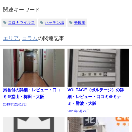
関連キーワード
コロナウイルス
ハッテン場
発展場
エリア
,
コラム
の関連記事
男番付の詳細・レビュー・口コ
VOLTAGE（ボルテージ）の詳
ミ＠堂山・梅田・大阪
細・レビュー・口コミ＠ミナ
ミ・難波・大阪
2019年12月17日
2020年5月27日