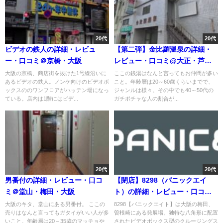
20代
20代
ビデオの鉄人の詳細・レビュ
【第二弾】金比羅温泉の詳細・
ー・口コミ＠京橋・大阪
レビュー・口コミ@大正・芦原
橋・大阪
大阪の京橋、商店街を抜けた1号線沿いに
ここの銭湯はなんと言ってもお仲間が多い
あるビデオの鉄人。ノンケ向けのビデオボ
こと。年齢層は20～60歳くらいまでで、
ックスののワンフロアがハッテン場になっ
ジャンルは様々。その中でも40～50代の
ている。店内は1階にはビデ...
ガチポチャな人の割合が...
20代
20代
男番付の詳細・レビュー・口コ
【閉店】8298（パニックエイ
ミ＠堂山・梅田・大阪
ト）の詳細・レビュー・口コミ
＠曽根崎・梅田・大阪
大阪のキタ、堂山にある男番付。 ここの
8298【パニックエイト】は大阪の梅田、
売りはなんと言ってもガタイがいい人が多
曽根崎にある発展場。独特な八角形に配置
いこと。年齢層は20～35歳のマッチョや
されたビデオボックス型のクルージングス