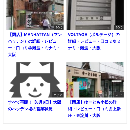
20代
20代
【閉店】MANHATTAN（マン
VOLTAGE（ボルテージ）の
ハッテン）の詳細・レビュ
詳細・レビュー・口コミ＠ミ
ー・口コミ@難波・ミナミ・
ナミ・難波・大阪
大阪
エリア
20代
すべて再開！【6月6日】大阪
【閉店】ゆーとも小松の詳
のハッテン場の営業状況
細・レビュー・口コミ@上新
庄・東淀川・大阪