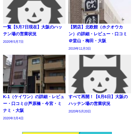
一覧【5月7日現在】大阪のハッ
【閉店】北欧館（ホクオウカ
テン場の営業状況
ン）の詳細・レビュー・口コミ
＠堂山・梅田・大阪
2020年5月7日
2019年11月3日
K-1（ケイワン）の詳細・レビュ
すべて再開！【6月6日】大阪の
ー・口コミ@芦原橋・今宮・ミ
ハッテン場の営業状況
ナミ・大阪
2020年5月20日
2020年3月4日