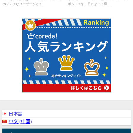
ガチムチなユーザーがとて...
ポットです。日によって様...
日本語
中文 (中国)